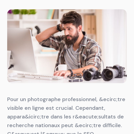
Pour un photographe professionnel, &ecirc;tre
visible en ligne est crucial. Cependant,
appara&icirc;tre dans les r&eacute;sultats de
recherche nationaux peut &ecirc;tre difficile.
C&rsquo;est l&agrave; que le SEO