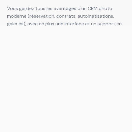
Vous gardez tous les avantages d'un CRM photo
moderne (réservation, contrats, automatisations,
galeries), avec en plus une interface et un support en
français.
Questions fréquentes
Studio Ninja existe-t-il en français ?
Studio Ninja est principalement en anglais. Photo Pro
Studio est une alternative entièrement en français,
conçue pour la fiscalité française.
Puis-je migrer depuis Studio Ninja ?