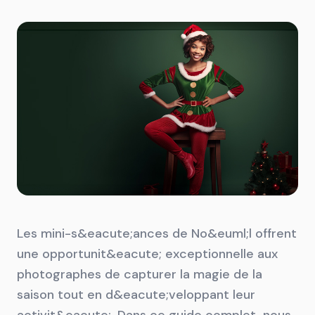
Les mini-s&eacute;ances de No&euml;l offrent
une opportunit&eacute; exceptionnelle aux
photographes de capturer la magie de la
saison tout en d&eacute;veloppant leur
activit&eacute;. Dans ce guide complet, nous